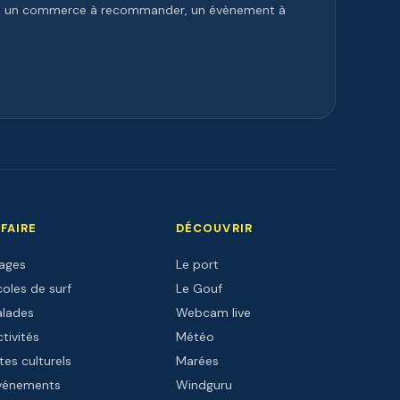
e, un commerce à recommander, un évènement à
 FAIRE
DÉCOUVRIR
lages
Le port
oles de surf
Le Gouf
alades
Webcam live
tivités
Météo
tes culturels
Marées
vénements
Windguru