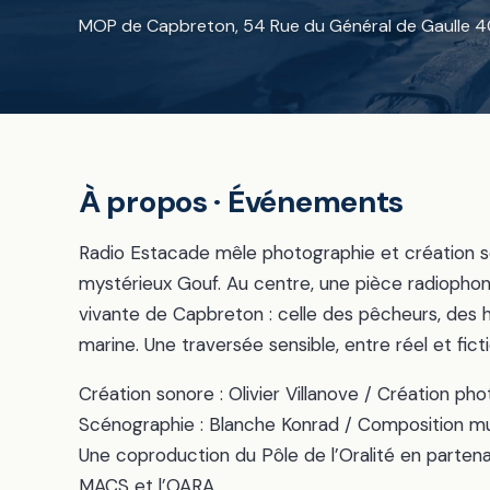
MOP de Capbreton, 54 Rue du Général de Gaulle 
À propos · Événements
Radio Estacade mêle photographie et création so
mystérieux Gouf. Au centre, une pièce radiophon
vivante de Capbreton : celle des pêcheurs, des ha
marine. Une traversée sensible, entre réel et ficti
Création sonore : Olivier Villanove / Création ph
Scénographie : Blanche Konrad / Composition mu
Une coproduction du Pôle de l’Oralité en part
MACS et l’OARA