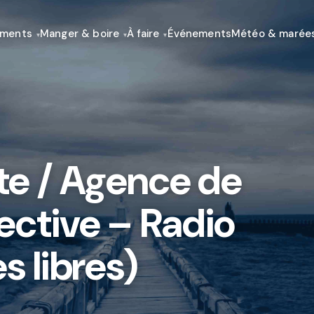
ements
Manger & boire
À faire
Événements
Météo & marée
te / Agence de
ective – Radio
s libres)