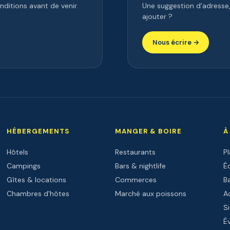
ditions avant de venir.
Une suggestion d'adress
ajouter ?
Nous écrire →
HÉBERGEMENTS
MANGER & BOIRE
À
Hôtels
Restaurants
P
Campings
Bars & nightlife
Éc
Gîtes & locations
Commerces
B
Chambres d'hôtes
Marché aux poissons
Ac
Si
É