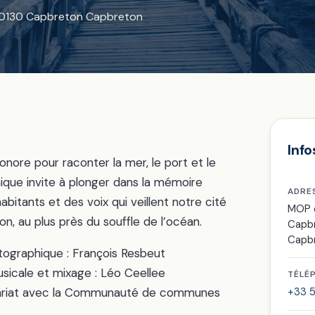
40130 Capbreton Capbreton
Info
nore pour raconter la mer, le port et le
ique invite à plonger dans la mémoire
ADRE
bitants et des voix qui veillent notre cité
MOP d
on, au plus près du souffle de l’océan.
Capb
Capb
otographique : François Resbeut
sicale et mixage : Léo Ceellee
TÉLÉ
enariat avec la Communauté de communes
+33 5