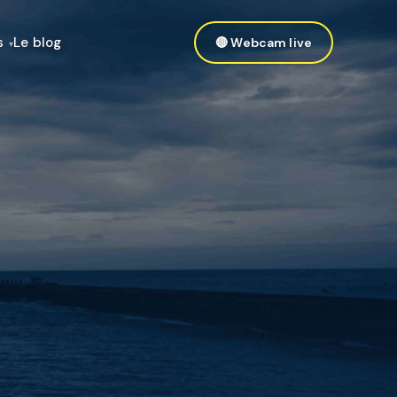
s
Le blog
🔴 Webcam live