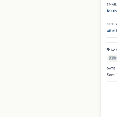
EMAIL
festi
SITE
billet
🗣 LA
🇫🇷
DATE
Sam. 