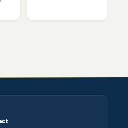
 ·
act