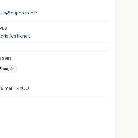
vals@capbreton.fr
 WEB
terie.festik.net
NGUES
 Français
16 mai · 14h00