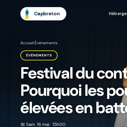
Capbreton
Héberg
Accueil
·
Événements
ÉVÉNEMENTS
Festival du con
Pourquoi les po
élevées en batt
📅 Sam. 16 mai · 15h00