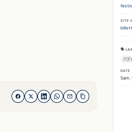
festi
SITE
billet
🗣 LA
🇫🇷
DATE
Sam. 