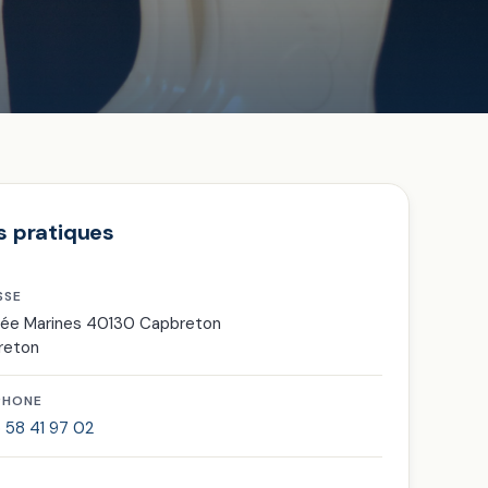
s pratiques
SSE
lée Marines 40130 Capbreton
reton
PHONE
 58 41 97 02