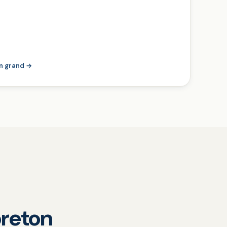
en grand →
reton