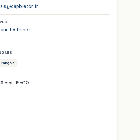
vals@capbreton.fr
 WEB
terie.festik.net
NGUES
 Français
16 mai · 15h00