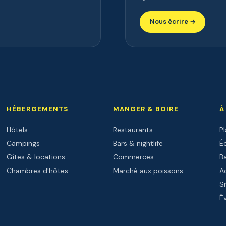
Nous écrire →
HÉBERGEMENTS
MANGER & BOIRE
À
Hôtels
Restaurants
P
Campings
Bars & nightlife
Éc
Gîtes & locations
Commerces
B
Chambres d'hôtes
Marché aux poissons
Ac
Si
É