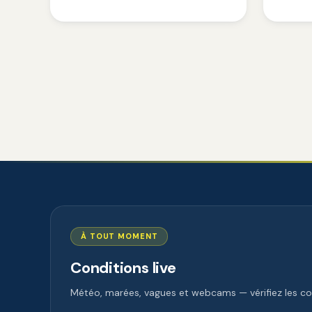
À TOUT MOMENT
Conditions live
Météo, marées, vagues et webcams — vérifiez les con