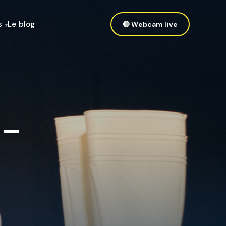
s
Le blog
🔴 Webcam live
 –