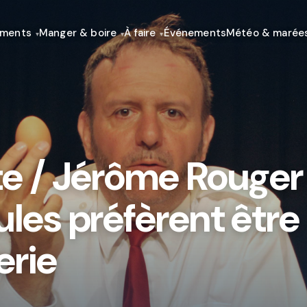
ements
Manger & boire
À faire
Événements
Météo & marée
te / Jérôme Rouger
ules préfèrent être
erie