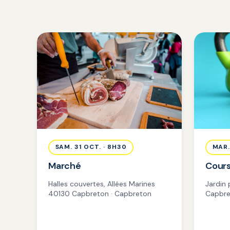
SAM. 31 OCT. · 8H30
MAR.
Marché
Cours
Halles couvertes, Allées Marines
Jardin
40130 Capbreton · Capbreton
Capbre