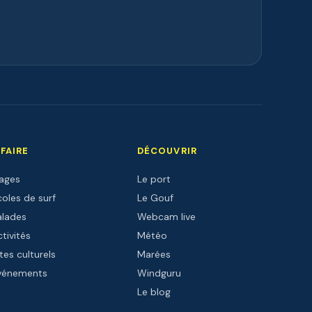
 FAIRE
DÉCOUVRIR
lages
Le port
oles de surf
Le Gouf
alades
Webcam live
tivités
Météo
tes culturels
Marées
vénements
Windguru
Le blog