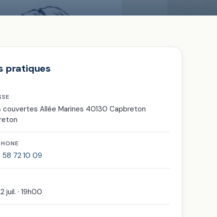
s pratiques
SSE
s couvertes Allée Marines 40130 Capbreton
reton
PHONE
 58 72 10 09
2 juil. · 19h00