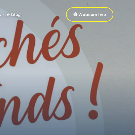
s
Le blog
🔴 Webcam live