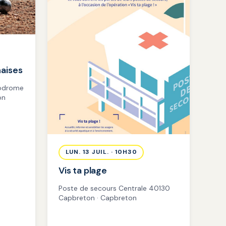
aises
lodrome
on
LUN. 13 JUIL. · 10H30
Vis ta plage
Poste de secours Centrale 40130
Capbreton · Capbreton