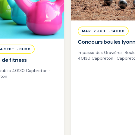
MAR. 7 JUIL. · 14H00
Concours boules lyonn
 4 SEPT. · 8H30
Impasse des Gravières, Bou
40130 Capbreton · Capbret
 de fitness
 public 40130 Capbreton ·
ton