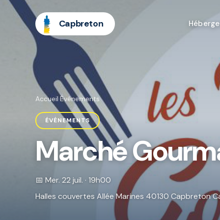
Capbreton
Héberg
Accueil
·
Événements
ÉVÉNEMENTS
Marché Gourma
📅 Mer. 22 juil. · 19h00
Halles couvertes Allée Marines 40130 Capbreton 