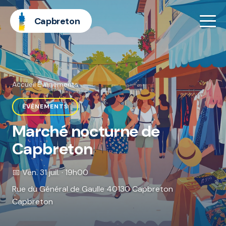
Capbreton
Accueil
·
Événements
ÉVÉNEMENTS
Marché nocturne de
Capbreton
📅 Ven. 31 juil. · 19h00
Rue du Général de Gaulle 40130 Capbreton
Capbreton