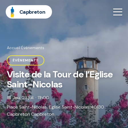
Capbreton
Accueil
·
Événements
ÉVÉNEMENTS
Visite de la Tour de l’Eglise
Saint-Nicolas
📅 Jeu. 23 juil. · 11h00
Place Saint-Nicolas, Eglise Saint-Nicolas 40130
Capbreton Capbreton