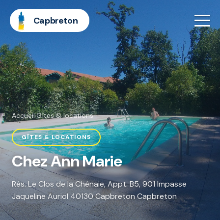
Capbreton
Accueil
·
Gîtes & locations
GÎTES & LOCATIONS
Chez Ann Marie
Rés. Le Clos de la Chênaie, Appt. B5, 901 Impasse
Jaqueline Auriol 40130 Capbreton Capbreton