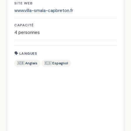
SITE WEB
www.villa-smala-capbreton.fr
CAPACITÉ
4 personnes
🗣 LANGUES
🇬🇧 Anglais
🇪🇸 Espagnol