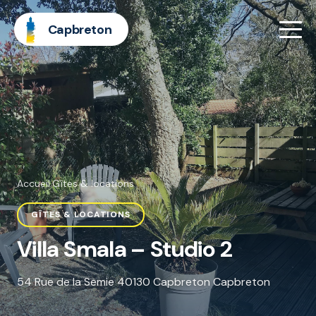
Capbreton
Accueil
·
Gîtes & locations
GÎTES & LOCATIONS
Villa Smala – Studio 2
54 Rue de la Semie 40130 Capbreton Capbreton