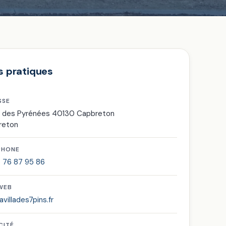
s pratiques
SSE
e des Pyrénées 40130 Capbreton
reton
PHONE
 76 87 95 86
 WEB
avillades7pins.fr
CITÉ