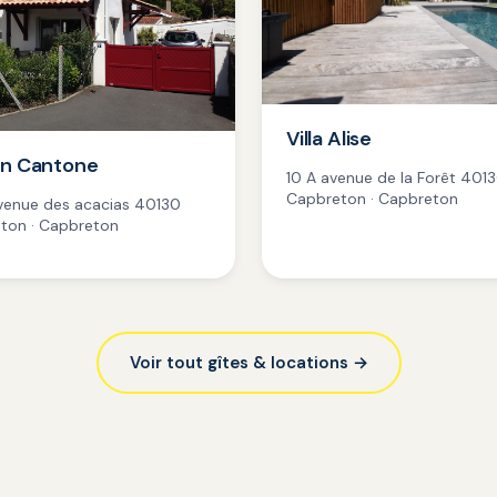
Villa Alise
on Cantone
10 A avenue de la Forêt 401
Capbreton · Capbreton
Avenue des acacias 40130
ton · Capbreton
Voir tout gîtes & locations →