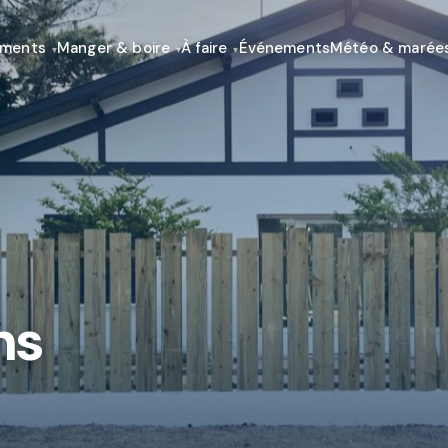
ements
Manger & boire
À faire
Événements
Météo & marée
ns