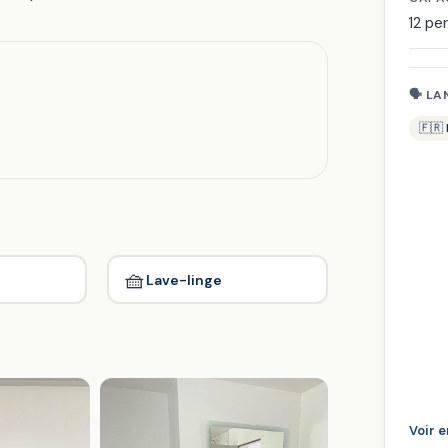
12 pe
🗣 LA
🇫🇷
🧺
Lave-linge
Voir 