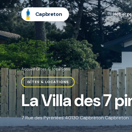
Capbreton
Héberg
Accueil
·
Gîtes & locations
GÎTES & LOCATIONS
La Villa des 7 pi
7 Rue des Pyrénées 40130 Capbreton Capbreton