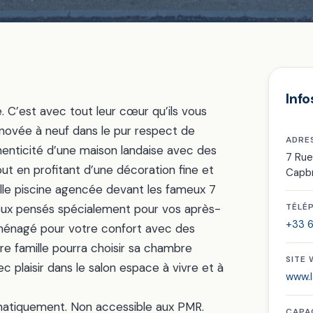
Info
le. C’est avec tout leur cœur qu’ils vous
novée à neuf dans le pur respect de
ADRE
authenticité d’une maison landaise avec des
7 Ru
ut en profitant d’une décoration fine et
Capb
elle piscine agencée devant les fameux 7
 lieux pensés spécialement pour vos après-
TÉLÉ
+33 6
aménagé pour votre confort avec des
 famille pourra choisir sa chambre
SITE
plaisir dans le salon espace à vivre et à
www.l
ématiquement. Non accessible aux PMR.
CAPA