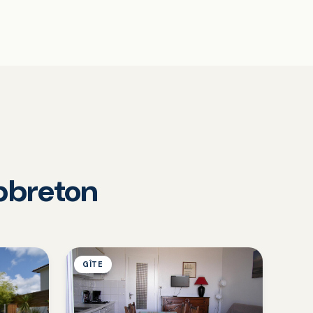
apbreton
GÎTE