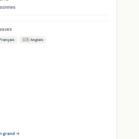
rsonnes
NGUES
 Français
🇬🇧 Anglais
en grand →