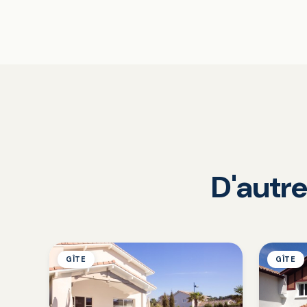
D'autre
GÎTE
GÎTE