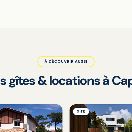
À DÉCOUVRIR AUSSI
s gîtes & locations à C
GÎTE