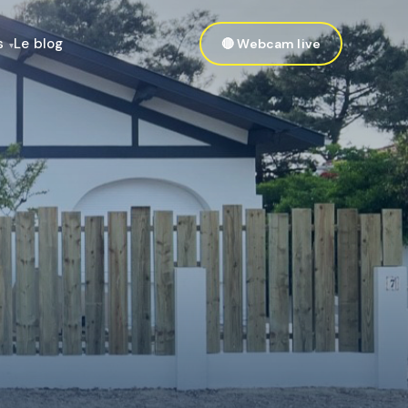
s
Le blog
🔴 Webcam live