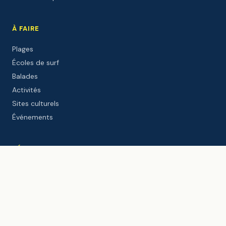
À FAIRE
Plages
Écoles de surf
Balades
Activités
Sites culturels
Événements
DÉCOUVRIR
Le port
Le Gouf
Webcam live
Météo
Marées