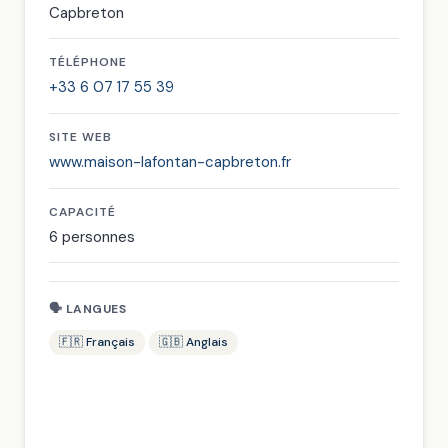
Capbreton
TÉLÉPHONE
+33 6 07 17 55 39
SITE WEB
www.maison-lafontan-capbreton.fr
CAPACITÉ
6 personnes
🗣 LANGUES
🇫🇷 Français
🇬🇧 Anglais