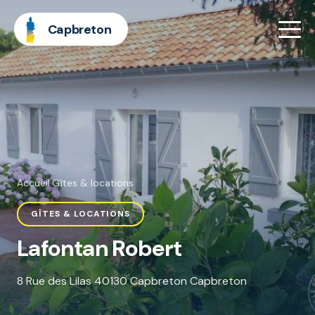
Capbreton
Accueil
·
Gîtes & locations
GÎTES & LOCATIONS
Lafontan Robert
8 Rue des Lilas 40130 Capbreton Capbreton