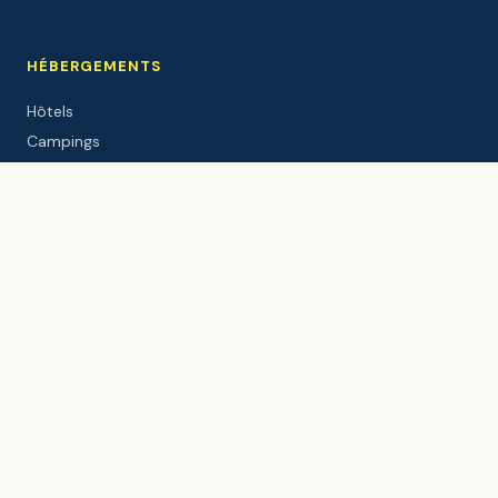
HÉBERGEMENTS
Hôtels
Campings
Gîtes & locations
Chambres d'hôtes
MANGER & BOIRE
Restaurants
Bars & nightlife
Commerces
Marché aux poissons
À FAIRE