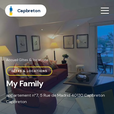
Capbreton
Accueil
·
Gîtes & locations
GÎTES & LOCATIONS
My Family
appartement n°7, 5 Rue de Madrid 40130 Capbreton
Capbreton