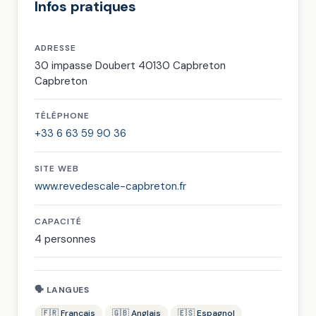
Infos pratiques
ADRESSE
30 impasse Doubert 40130 Capbreton
Capbreton
TÉLÉPHONE
+33 6 63 59 90 36
SITE WEB
www.revedescale-capbreton.fr
CAPACITÉ
4 personnes
🗣 LANGUES
🇫🇷 Français
🇬🇧 Anglais
🇪🇸 Espagnol