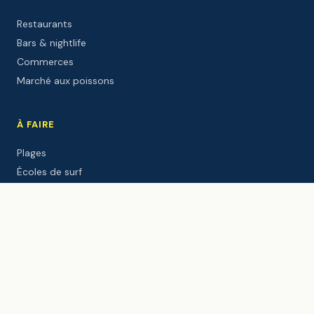
Restaurants
Bars & nightlife
Commerces
Marché aux poissons
À FAIRE
Plages
Écoles de surf
Balades
Activités
Sites culturels
Événements
DÉCOUVRIR