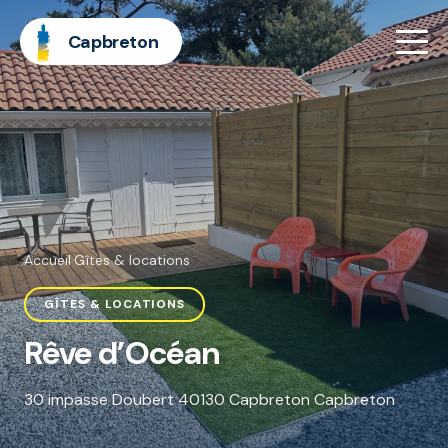
Capbreton
Accueil
·
Gîtes & locations
GÎTES & LOCATIONS
Rêve d’Océan
30 impasse Doubert 40130 Capbreton Capbreton