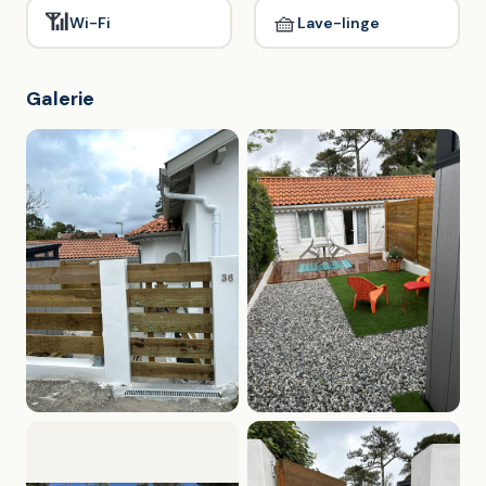
📶
🧺
Wi-Fi
Lave-linge
Galerie