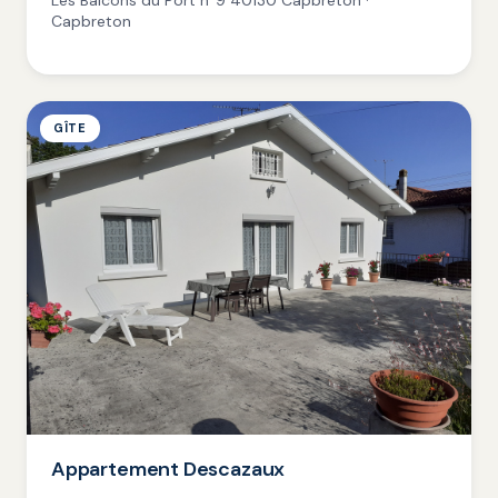
Les Balcons du Port n°9 40130 Capbreton ·
Capbreton
GÎTE
Appartement Descazaux