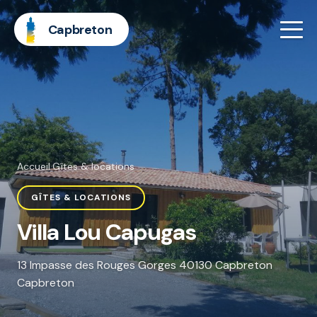
Capbreton
Accueil
·
Gîtes & locations
GÎTES & LOCATIONS
Villa Lou Capugas
13 Impasse des Rouges Gorges 40130 Capbreton
Capbreton