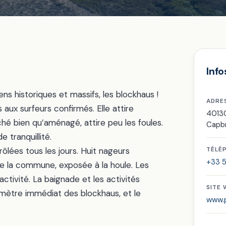
Info
ns historiques et massifs, les blockhaus !
ADRE
aux surfeurs confirmés. Elle attire
4013
hé bien qu’aménagé, attire peu les foules.
Capb
 tranquillité.
rôlées tous les jours. Huit nageurs
TÉLÉ
+33 5
 de la commune, exposée à la houle. Les
ctivité. La baignade et les activités
SITE
imètre immédiat des blockhaus, et le
www.p