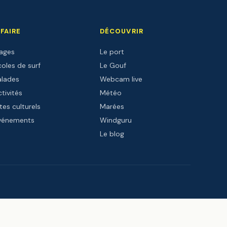
 FAIRE
DÉCOUVRIR
lages
Le port
oles de surf
Le Gouf
alades
Webcam live
tivités
Météo
tes culturels
Marées
vénements
Windguru
Le blog