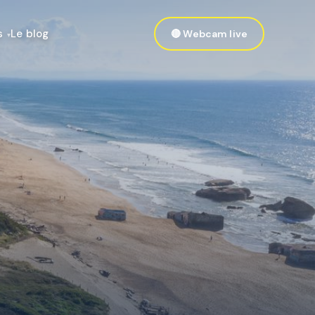
s
Le blog
🔴 Webcam live