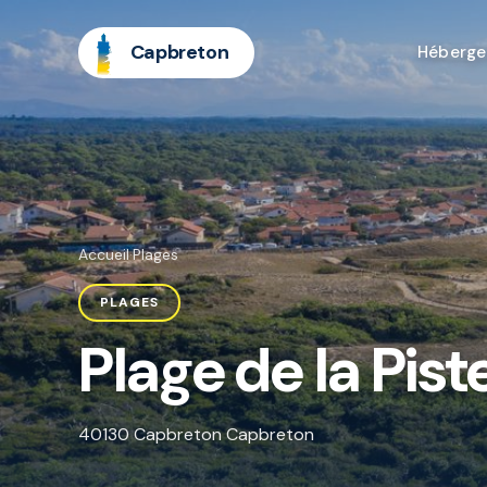
Capbreton
Héberg
Accueil
·
Plages
PLAGES
Plage de la Pist
40130 Capbreton Capbreton