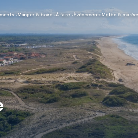
ements
Manger & boire
À faire
Événements
Météo & marée
e