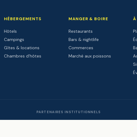
HÉBERGEMENTS
MANGER & BOIRE
À
Hôtels
Restaurants
P
Campings
Bars & nightlife
Éc
Gîtes & locations
Commerces
B
Chambres d'hôtes
Marché aux poissons
Ac
Si
É
PARTENAIRES INSTITUTIONNELS