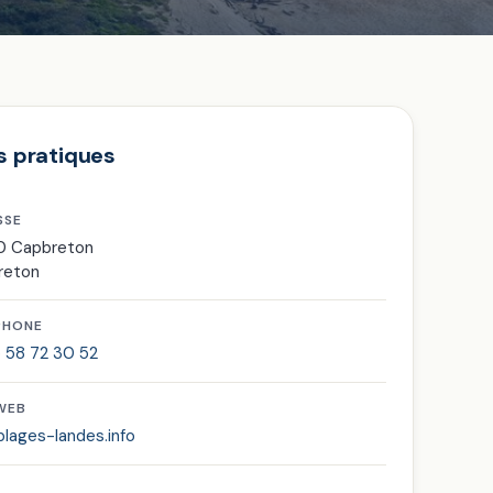
s pratiques
SSE
0 Capbreton
reton
PHONE
 58 72 30 52
 WEB
lages-landes.info