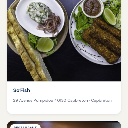
So’Fish
29 Avenue Pompidou 40130 Capbreton · Capbreton
RESTAURANT