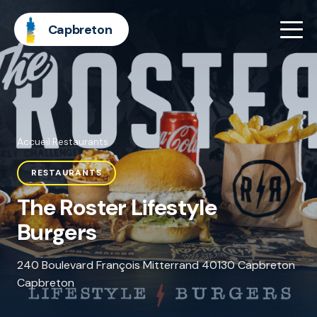
Capbreton
Accueil
·
Restaurants
RESTAURANTS
The Roster Lifestyle
Burgers
240 Boulevard François Mitterrand 40130 Capbreton
Capbreton