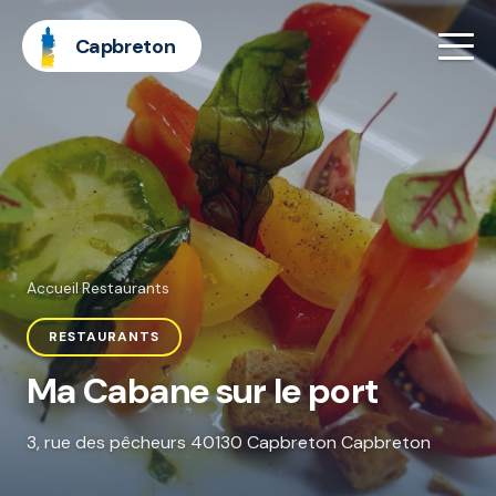
Capbreton
Accueil
·
Restaurants
RESTAURANTS
Ma Cabane sur le port
3, rue des pêcheurs 40130 Capbreton Capbreton