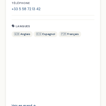
TÉLÉPHONE
+33 5 58 72 13 42
🗣 LANGUES
🇬🇧 Anglais
🇪🇸 Espagnol
🇫🇷 Français
Voir en grand →