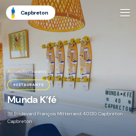
Capbreton
Accueil
·
Restaurants
RESTAURANTS
Munda K’fé
38 Boulevard François Mitterrand 40130 Capbreton
Capbreton