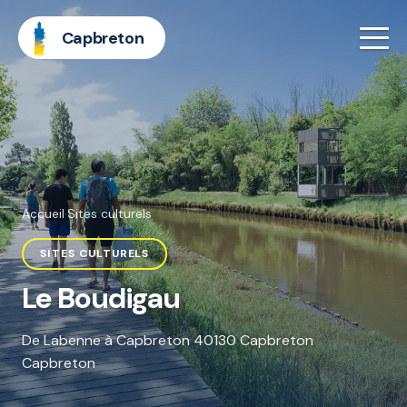
Capbreton
Accueil
·
Sites culturels
SITES CULTURELS
Le Boudigau
De Labenne à Capbreton 40130 Capbreton
Capbreton