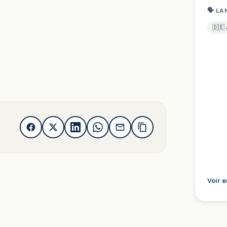
🗣 LA
🇩🇪
Voir 