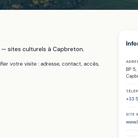
Info
— sites culturels à Capbreton.
ADRE
fier votre visite : adresse, contact, accès,
BP 5
Capb
TÉLÉ
+33 5
SITE
www.l