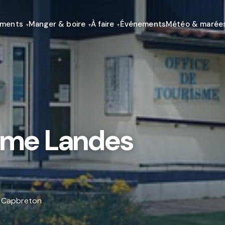
ements
Manger & boire
À faire
Événements
Météo & marée
isme Landes
 Capbreton