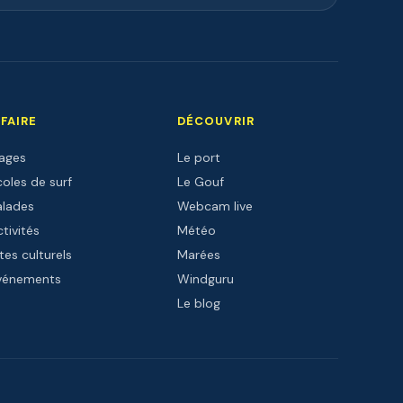
 FAIRE
DÉCOUVRIR
lages
Le port
oles de surf
Le Gouf
alades
Webcam live
tivités
Météo
tes culturels
Marées
vénements
Windguru
Le blog