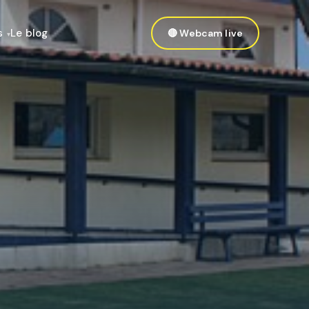
s
Le blog
🔴 Webcam live