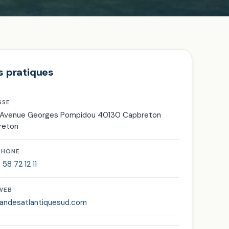
s pratiques
SSE
, Avenue Georges Pompidou 40130 Capbreton
reton
PHONE
 58 72 12 11
 WEB
andesatlantiquesud.com