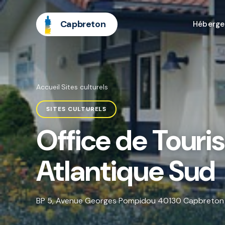
Capbreton
Héberg
Accueil
·
Sites culturels
SITES CULTURELS
Office de Tour
Atlantique Sud
BP 5, Avenue Georges Pompidou 40130 Capbreton