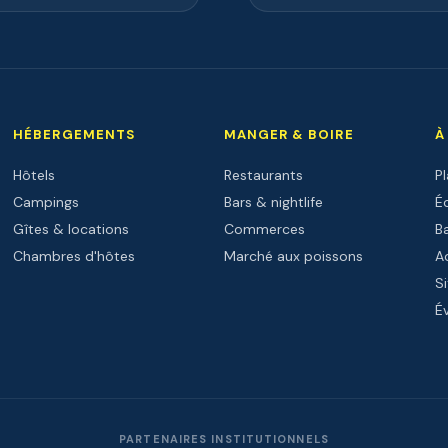
HÉBERGEMENTS
MANGER & BOIRE
À
Hôtels
Restaurants
P
Campings
Bars & nightlife
Éc
Gîtes & locations
Commerces
B
Chambres d'hôtes
Marché aux poissons
Ac
Si
É
PARTENAIRES INSTITUTIONNELS