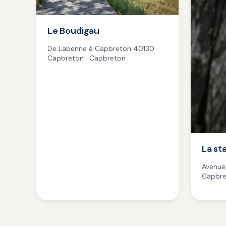
Le Boudigau
De Labenne à Capbreton 40130
Capbreton · Capbreton
La st
Avenue
Capbre