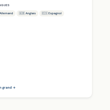
NGUES
 Allemand
🇬🇧 Anglais
🇪🇸 Espagnol
en grand →