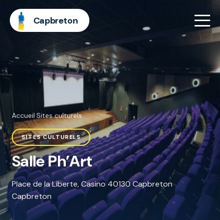
Capbreton
Accueil
·
Sites culturels
SITES CULTURELS
Salle Ph’Art
Place de la Liberte, Casino 40130 Capbreton
Capbreton