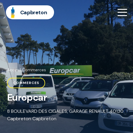
Capbreton
Accueil
·
Commerces
COMMERCES
Europcar
8 BOULEVARD DES CIGALES, GARAGE RENAULT 40130
Capbreton Capbreton