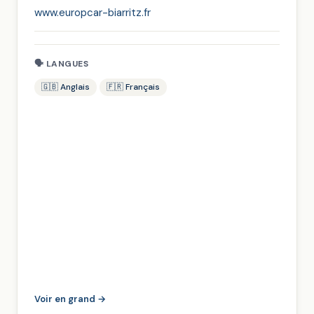
www.europcar-biarritz.fr
🗣 LANGUES
🇬🇧 Anglais
🇫🇷 Français
Voir en grand →