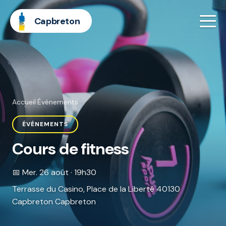
Capbreton
Accueil
·
Événements
ÉVÉNEMENTS
Cours de fitness
📅 Mer. 26 août · 19h30
Terrasse du Casino, Place de la Liberté 40130
Capbreton Capbreton