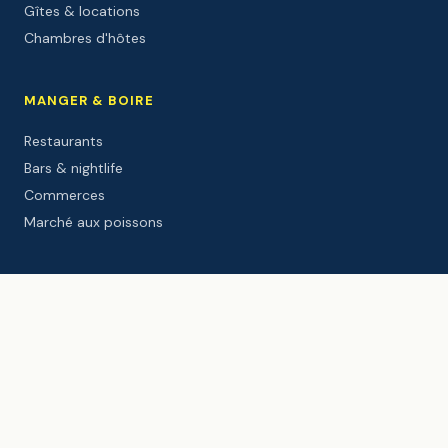
Gîtes & locations
Chambres d'hôtes
MANGER & BOIRE
Restaurants
Bars & nightlife
Commerces
Marché aux poissons
À FAIRE
Plages
Écoles de surf
Balades
Activités
Sites culturels