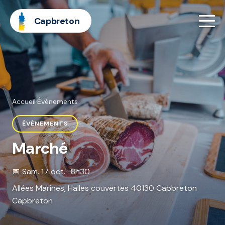
Capbreton
Accueil
·
Événements
ÉVÉNEMENTS
Marché
📅 Sam. 17 oct. · 8h30
Allées Marines, Halles couvertes 40130 Capbreton
Capbreton