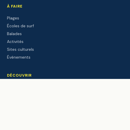
À FAIRE
Plages
Écoles de surf
Balades
Activités
Sites culturels
Événements
DÉCOUVRIR
Le port
Le Gouf
Webcam live
Météo
Marées
Windguru